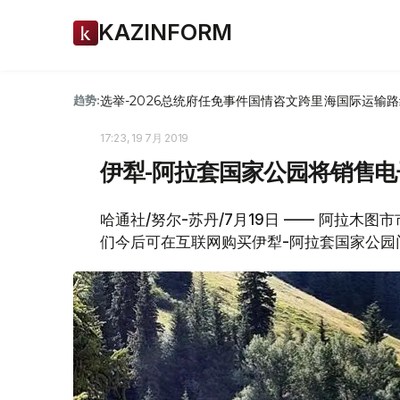
KAZINFORM
选举-2026
总统府
任免
事件
国情咨文
跨里海国际运输路
趋势:
17:23, 19 7月 2019
伊犁-阿拉套国家公园将销售电
哈通社/努尔-苏丹/7月19日 —— 阿拉木
们今后可在互联网购买伊犁-阿拉套国家公园