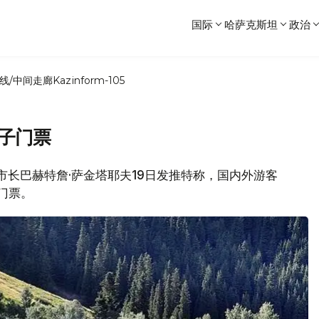
国际
哈萨克斯坦
政治
线/中间走廊
Kazinform-105
子门票
图市市长巴赫特詹·萨金塔耶夫19日发推特称，国内外游客
门票。