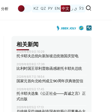
KZ
QZ
РУ
EN
中文
ق ز
ЎЗ
分析
相关新闻
2026年8月9日 10:29
托卡耶夫总统向新加坡总统致国庆贺电
2026年8月8日 17:36
比利时国王菲利普致函感谢托卡耶夫总统
2026年8月7日 18:54
国家元首向北哈州成立90周年庆典致贺信
2026年8月5日 17:45
托卡耶夫选集《公正社会——真诚之言》正
式出版
2026年8月5日 17:13
总统接见巴伊铁列克国有控股公司董事会主