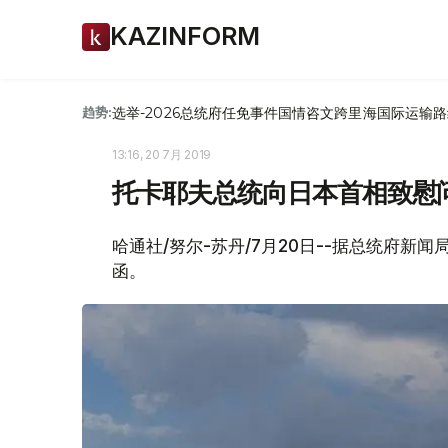
KAZINFORM
选举-2026
总统府
任免
事件
国情咨文
跨里海国际运输路
趋势:
13:16, 20 7月 2019
托卡耶夫总统向日本首相致慰
哈通社/努尔-苏丹/7月20日--据总统府
函。