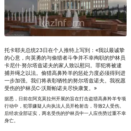
托卡耶夫总统23日在个人推特上写到：«我以最诚挚
的心意，向英勇的与偷猎者斗争并不幸殉职的护林员
卡尼什·努尔塔兹诺夫的家人致以慰问。罪犯将被逮
捕并绳之以法。偷猎高鼻羚羊的惩处力度必须得到进
一步加强。我们将表彰牺牲的努尔塔兹诺夫。我祝愿
受伤的护林员C·沃斯帕诺夫尽快康复。»
据悉，日前在阿克莫拉州开展的旨在打击盗猎高鼻羚羊专项
行动中，犯罪嫌疑人向执法人员开枪射击，导致2人受伤。
后经农业部证实，两名受伤的护林员中一人应伤势过重不幸
身亡。