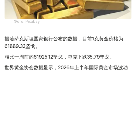
Фото: Pixabay
据哈萨克斯坦国家银行公布的数据，目前1克黄金价格为
61889.33坚戈。
相比一周前的61925.12坚戈，每克下跌35.79坚戈。
世界黄金协会数据显示，2026年上半年国际黄金市场波动
明显。今年1月，国际金价曾12次刷新历史纪录，最高升至
每金衡盎司5405美元；但到6月，金价一度回落至每金衡盎
司4002美元。
世界黄金协会表示，下半年黄金价格走势将主要受到地缘政
治局势、利率变化以及投资者市场情绪等因素影响。
在当前市场环境保持不变的情况下，预计到今年年底，国际
金价将围绕每金衡盎司4100美元上下约5%的区间波动。