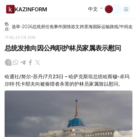
中文
KAZINFORM
热
选举-2026
总统府
任免
事件
国情咨文
跨里海国际运输路线/中间走
点:
17:45, 23 7月 2019
总统发推向因公殉职护林员家属表示慰问
哈通社/努尔-苏丹/7月23日 – 哈萨克斯坦总统哈斯穆-卓玛
尔特·托卡耶夫向被偷猎者杀害的护林员家属致以慰问。