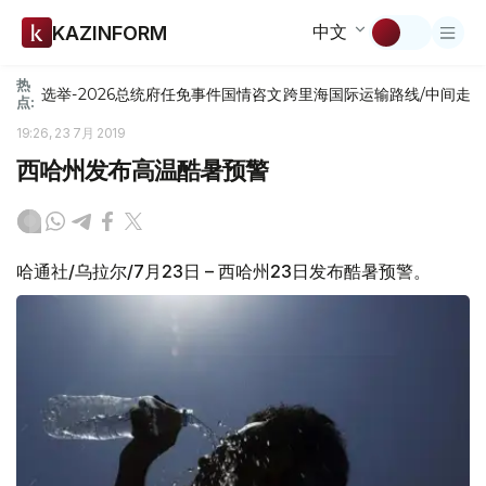
中文
KAZINFORM
热
选举-2026
总统府
任免
事件
国情咨文
跨里海国际运输路线/中间走
点:
19:26, 23 7月 2019
西哈州发布高温酷暑预警
哈通社/乌拉尔/7月23日 – 西哈州23日发布酷暑预警。