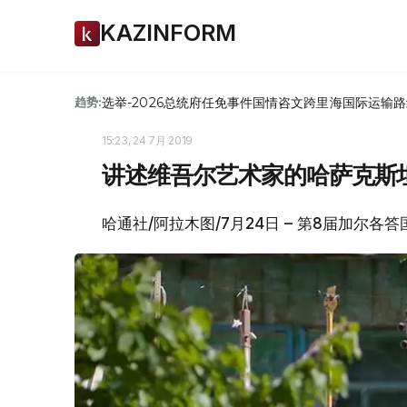
KAZINFORM
选举-2026
总统府
任免
事件
国情咨文
跨里海国际运输路
趋势:
15:23, 24 7月 2019
讲述维吾尔艺术家的哈萨克斯
哈通社/阿拉木图/7月24日 – 第8届加尔各