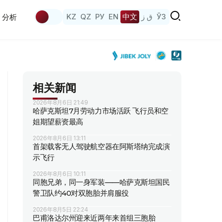
KZ
QZ
РУ
EN
中文
ق ز
ЎЗ
分析
相关新闻
2026年8月6日 21:49
哈萨克斯坦7月劳动力市场活跃 飞行员和空
姐期望薪资最高
2026年8月6日 13:11
首架载客无人驾驶航空器在阿斯塔纳完成演
示飞行
2026年8月6日 10:11
同胞兄弟，同一身军装——哈萨克斯坦国民
警卫队约40对双胞胎并肩服役
2026年8月5日 22:24
巴甫洛达尔州迎来近两年来首组三胞胎