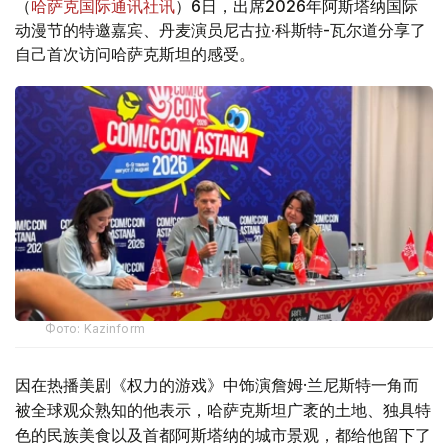
（
哈萨克国际通讯社讯
）6日，出席2026年阿斯塔纳国际
动漫节的特邀嘉宾、丹麦演员尼古拉·科斯特-瓦尔道分享了
自己首次访问哈萨克斯坦的感受。
Фото: Kazinform
因在热播美剧《权力的游戏》中饰演詹姆·兰尼斯特一角而
被全球观众熟知的他表示，哈萨克斯坦广袤的土地、独具特
色的民族美食以及首都阿斯塔纳的城市景观，都给他留下了