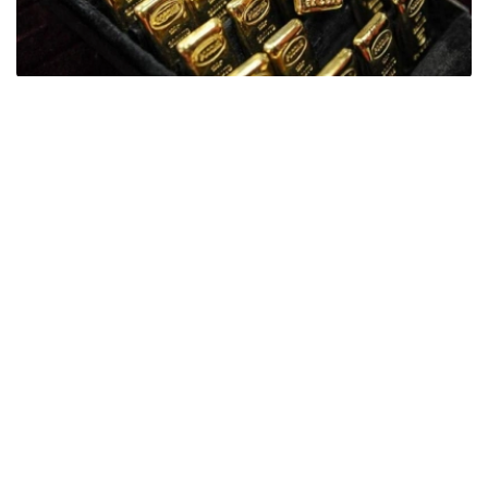
Фото: ӨзА
季度报告显示，哈萨克斯坦国家银行黄金储备增加了15吨。
波兰是2026年第二季度最大的黄金买家。该国在2026年第
二季度增加了51吨黄金储备。
中国购买了33吨黄金，乌兹别克斯坦购买了16吨，哈萨克
斯坦购买了15吨。约旦和捷克共和国的中央银行也分别增加
了6吨黄金储备。
全球各国央行在第二季度共购买了约289吨黄金，比2025年
同期增长了62%。去年同期，黄金购买量约为178吨。
世界黄金协会称，黄金需求的增长受到地缘政治不确定性、
本季度贵金属价格下跌，以及各国寻求国际储备多元化等因
素的影响。