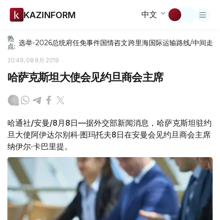
中文
KAZINFORM
热
选举-2026
总统府
任免
事件
国情咨文
跨里海国际运输路线/中间走
点:
20:49, 08 8月 2019
哈萨克斯坦大使会见约旦商会主席
哈通社/安曼/8月8日—据外交部新闻消息，哈萨克斯坦驻约
旦大使阿伊达尔别科·图玛托夫8日在安曼会见约旦商会主席
纳伊尔·卡巴里提。