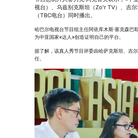
视台）、乌兹别克斯坦（Zo'r TV）、吉
（ТВС电台）同时播出。
哈巴尔电视台节目组主任阿依库木斯·塞克森巴
为中亚国家«达人»创造证明自己的平台。
据了解，该真人秀节目评委由哈萨克斯坦、吉尔
任。