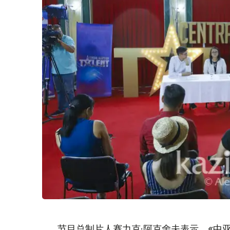
节目总制片人赛力克·阿克舍夫表示，«中亚