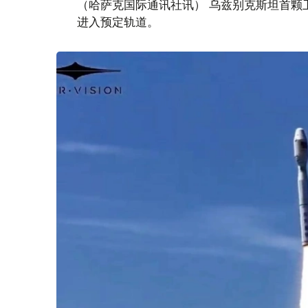
（哈萨克国际通讯社讯） 乌兹别克斯坦首颗卫星“
进入预定轨道。