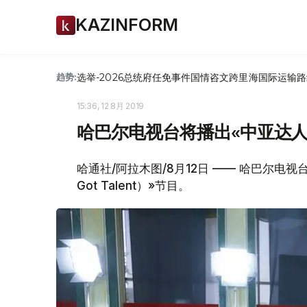
KAZINFORM
选举-2026
总统府
任免
事件
国情咨文
跨里海国际运输路
趋势:
15:36, 12 8月 2019
哈巴尔电视台将播出«中亚达人
哈通社/阿拉木图/8月12日 —— 哈巴尔电视台将
Got Talent）»节目。