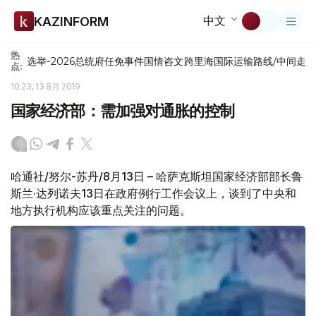
中文
KAZINFORM
热
选举-2026
总统府
任免
事件
国情咨文
跨里海国际运输路线/中间走
点:
10:23, 13 8月 2019
国家经济部：需加强对通胀的控制
哈通社/努尔-苏丹/8月13日 – 哈萨克斯坦国家经济部部长鲁
斯兰·达列诺夫13日在政府例行工作会议上，谈到了中央和
地方执行机构应该重点关注的问题。