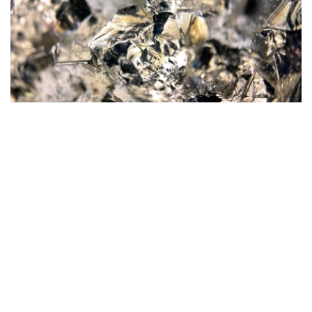
Фото: magnific.com
根据文件，按照批准的矿产储量计算，该矿山计划开采16
年。其中，企业将在13年时间内按照年产100万吨原矿的设
计产能开展生产。用于开发该矿床的地下资源区块总面积为
4.499平方公里。
“矿山总体生产能力确定为年产100万吨，之后产量