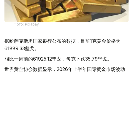
Фото: Pixabay
据哈萨克斯坦国家银行公布的数据，目前1克黄金价格为
61889.33坚戈。
相比一周前的61925.12坚戈，每克下跌35.79坚戈。
世界黄金协会数据显示，2026年上半年国际黄金市场波动
明显。今年1月，国际金价曾12次刷新历史纪录，最高升至
每金衡盎司5405美元；但到6月，金价一度回落至每金衡盎
司4002美元。
世界黄金协会表示，下半年黄金价格走势将主要受到地缘政
治局势、利率变化以及投资者市场情绪等因素影响。
在当前市场环境保持不变的情况下，预计到今年年底，国际
金价将围绕每金衡盎司4100美元上下约5%的区间波动。