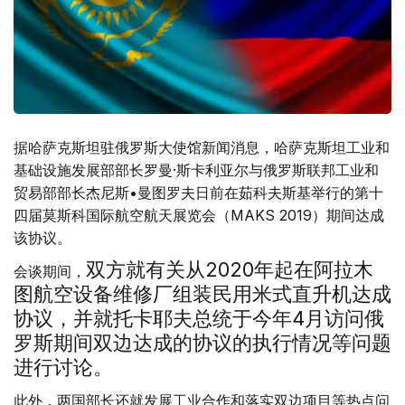
据哈萨克斯坦驻俄罗斯大使馆新闻消息，哈萨克斯坦工业和
基础设施发展部部长罗曼·斯卡利亚尔与俄罗斯联邦工业和
贸易部部长杰尼斯•曼图罗夫日前在茹科夫斯基举行的第十
四届莫斯科国际航空航天展览会（
MAKS 2019
）期间达成
该协议。
双方就有关从
2020
年起在阿拉木
会谈期间，
图航空设备维修厂组装民用米式直升机达成
协议，并
就托卡耶夫总统于今年
4
月访问俄
罗斯期间双边达成的协议的执行情况等问题
进行讨论。
此外，两国部长还就发展工业合作和落实双边项目等热点问