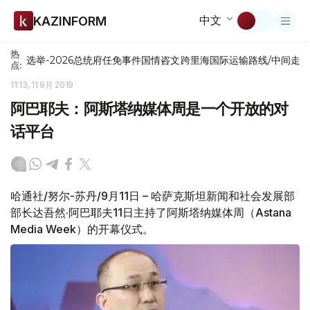
中文
KAZINFORM
热
选举-2026
总统府
任免
事件
国情咨文
跨里海国际运输路线/中间走
点:
11:13, 11 9月 2019
阿巴耶夫：阿斯塔纳媒体周是一个开放的对
话平台
哈通社/努尔-苏丹/9月11日 – 哈萨克斯坦新闻和社会发展部
部长达吾然·阿巴耶夫11日主持了阿斯塔纳媒体周（Astana
Media Week）的开幕仪式。