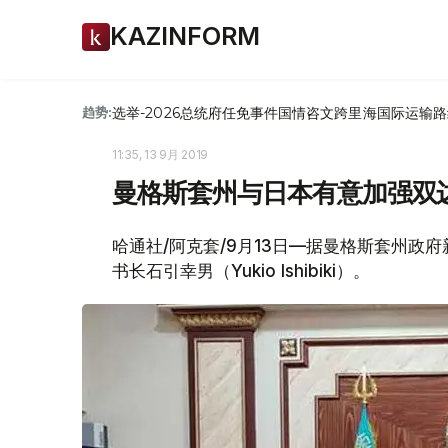
KAZINFORM
选举-2026
总统府
任免
事件
国情咨文
跨里海国际运输路
趋势:
11:35, 13 9月 2019
曼格斯套州与日本有意加强双
哈通社/阿克套/9月13日—据曼格斯套州政
书长石引幸男（Yukio Ishibiki）。