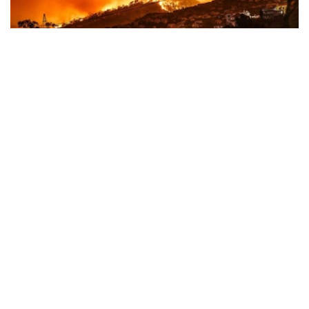
Фото: 联合国图片
全球多地遭遇极端天气冲击
斯蒂尔表示，全球范围内，气候驱动型灾害正达到“噩梦般”
的程度，人类持续依赖燃烧煤炭、石油和天然气所付出的代
价不断攀升。
他说，法国、西班牙及欧洲其他地区近期发生创纪录山火。
在此之前，当地经历了导致大范围干旱的严重热浪，山火迫
使大批民众撤离，并对地区和国家经济造成严重影响。随着
新一轮高温预计再次来袭，气候危机造成的人员伤亡和经济
损失已达到国家紧急状态的水平。