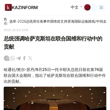
中文
KAZINFORM
热
选举-2026
总统府
任免
事件
国情咨文
跨里海国际运输路线/中间走
点:
10:54, 25 9月 2019
总统强调哈萨克斯坦在联合国维和行动中的
贡献
哈通社/努尔-苏丹/9月25日—托卡耶夫总统日前在第74届
联合国大会期间，指出了哈萨克斯坦在联合国维和行动中作
出的贡献。