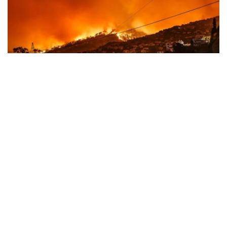
Фото: 联合国图片
全球多地遭遇极端天气冲击
斯蒂尔表示，全球范围内，气候驱动型灾害正达到“噩梦般”
的程度，人类持续依赖燃烧煤炭、石油和天然气所付出的代
价不断攀升。
他说，法国、西班牙及欧洲其他地区近期发生创纪录山火。
在此之前，当地经历了导致大范围干旱的严重热浪，山火迫
使大批民众撤离，并对地区和国家经济造成严重影响。随着