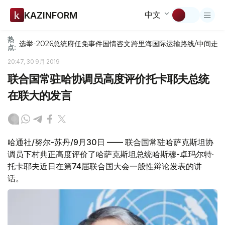
中文
KAZINFORM
热
选举-2026
总统府
任免
事件
国情咨文
跨里海国际运输路线/中间走
点:
20:47, 30 9月 2019
联合国常驻哈协调员高度评价托卡耶夫总统
在联大的发言
哈通社/努尔-苏丹/9月30日 —— 联合国常驻哈萨克斯坦协
调员下村典正高度评价了哈萨克斯坦总统哈斯穆-卓玛尔特·
托卡耶夫近日在第74届联合国大会一般性辩论发表的讲
话。