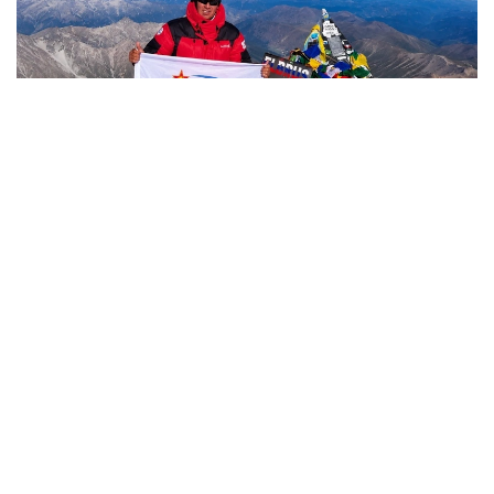
Фото: Министерство обороны РК
哈萨克斯坦
国防部
达娜 努尔巴克提
编译
12:35, 08 8月 2026