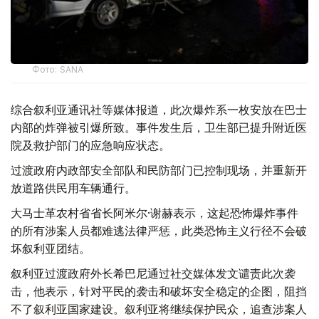
Фото: SANA
综合叙利亚通讯社等媒体报道，此次爆炸系一枚安放在巴士
内部的炸弹被引爆所致。事件发生后，卫生部已提升附近医
院及救护部门的应急响应状态。
过渡政府内政部安全部队和民防部门已控制现场，并重新开
放道路供民用车辆通行。
大马士革农村省省长阿米尔·谢赫表示，这起恐怖爆炸事件
的所有涉案人员都难逃法律严惩，此类恐怖主义行径不会破
坏叙利亚团结。
叙利亚过渡政府外长希巴尼通过社交媒体发文谴责此次袭
击，他表示，针对平民的袭击和破坏安全稳定的企图，阻挡
不了叙利亚国家建设。叙利亚将继续保护民众，追查涉案人