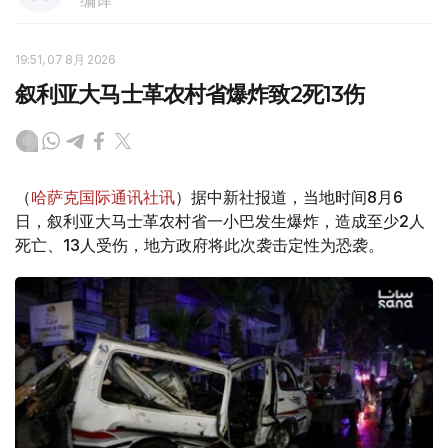
编译
19:51, 07 8月 2026
叙利亚大马士革农村省爆炸致2死13伤
（
哈萨克国际通讯社讯
）据中新社报道，当地时间8月6
日，叙利亚大马士革农村省一小巴发生爆炸，造成至少2人
死亡、13人受伤，地方政府将此次袭击定性为恐袭。