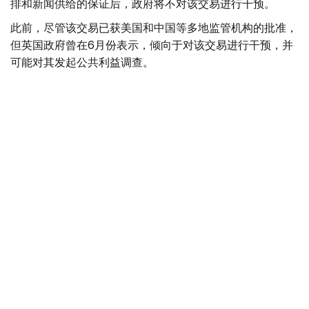
排和新闻供给的保证后，政府将不对该交易进行干预。
此前，尽管该交易已获美国和中国等多地监管机构的批准，
但英国政府曾在6月份表示，倾向于对该交易进行干预，并
可能对其发起公共利益调查。
政府指出，派拉蒙天舞首席执行官埃里森（David Ellison）
所提供的保证，已解决英国文化、媒体和体育大臣南迪
（Lisa Nandy）的担忧，这些保证将转化为具有法律约束
力的承诺。
政府指出，派拉蒙已同意，合并后集团在英国的有线电视和
点播服务将保留各自独立的编辑自主权。
政府补充称，派拉蒙旗下的英国“第五频道”（Channel 5）
新闻业务，在编辑权上将与CNN国际台（CNN
International）和哥伦比亚广播公司新闻台（CBS News）
保持独立。
派拉蒙对这一决定表示欢迎，称这为完成该交易的“重要里
程碑”。