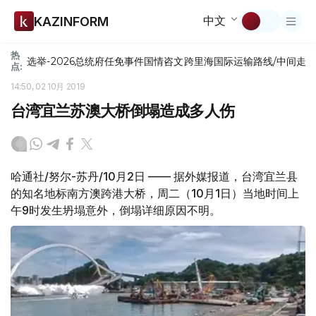
中文
KAZINFORM
热
选举-2026
总统府
任免
事件
国情咨文
跨里海国际运输路线/中间走
点:
14:50, 02 10月 2019
台湾宜兰苏澳大桥倒塌造成多人伤
哈通社/努尔-苏丹/10月2日 —— 据外媒报道，台湾宜兰县
的知名地标南方澳跨港大桥，周二（10月1日）当地时间上
午9时发生坍塌意外，倒塌详细原因不明。