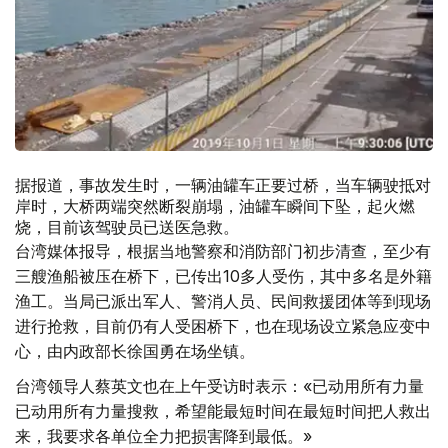
据报道，事故发生时，一辆油罐车正要过桥，当车辆驶抵对
岸时，大桥两端突然断裂崩塌，油罐车瞬间下坠，起火燃
烧，目前该驾驶员已送医急救。
台湾媒体报导，根据当地警察和消防部门初步清查，至少有
三艘渔船被压在桥下，已传出10多人受伤，其中多名是外籍
渔工。当局已派出军人、警消人员、民间救援团体等到现场
进行抢救，目前仍有人受困桥下，也在现场设立紧急应变中
心，由内政部长徐国勇在场坐镇。
台湾领导人蔡英文也在上午受访时表示：«已动用所有力量
已动用所有力量搜救，希望能最短时间在最短时间把人救出
来，我要求各单位全力把损害降到最低。»