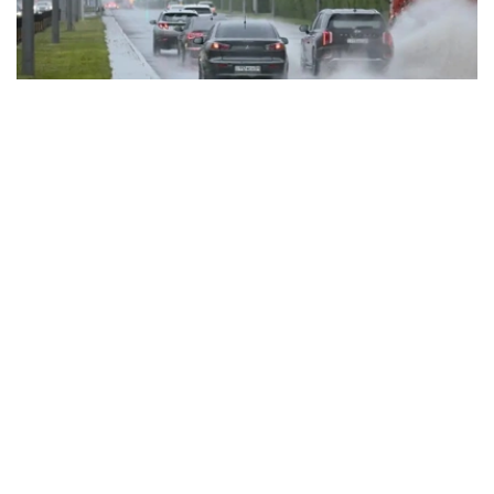
Фото: Солтан Жексенбеков / Kazinform
数据显示，7月23日总降水量为18.2毫米，约为月平均降水
量的三分之一。
7月22日，阿斯塔纳降雨量达20.8毫米。因此，两天内首都
累计降雨量达39毫米，约为月平均降雨量的70%。
强降雨导致市内部分地区积水。相关部门已紧急采取措施消
除恶劣天气的影响。
此外，公共事业部门定期开展污水收集井和雨水收集井的清
理工作，对管道进行蒸汽处理，建设雨水排水系统和处理设