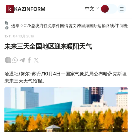
中文
KAZINFORM
热
选举-2026
总统府
任免
事件
国情咨文
跨里海国际运输路线/中间走
点:
15:11, 04 10月 2019
未来三天全国地区迎来暖阳天气
哈通社/努尔-苏丹/10月4日—国家气象总局公布哈萨克斯坦
未来三天天气预报。