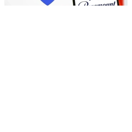
Фото: Аnadolu
根据路透社报道，英国政府表示，在派拉蒙强化了对节目编
排和新闻供给的保证后，政府将不对该交易进行干预。
此前，尽管该交易已获美国和中国等多地监管机构的批准，
但英国政府曾在6月份表示，倾向于对该交易进行干预，并
可能对其发起公共利益调查。
政府指出，派拉蒙天舞首席执行官埃里森（David Ellison）
所提供的保证，已解决英国文化、媒体和体育大臣南迪
（Lisa Nandy）的担忧，这些保证将转化为具有法律约束
力的承诺。
政府指出，派拉蒙已同意，合并后集团在英国的有线电视和
点播服务将保留各自独立的编辑自主权。