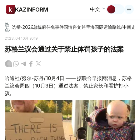
中文
KAZINFORM
热
选举-2026
总统府
任免
事件
国情咨文
跨里海国际运输路线/中间走
点:
21:23, 04 10月 2019
苏格兰议会通过关于禁止体罚孩子的法案
哈通社/努尔-苏丹/10月4日 —— 据联合早报网消息，苏格
兰议会周四（10月3日）通过法案，禁止家长和看护打小
孩。