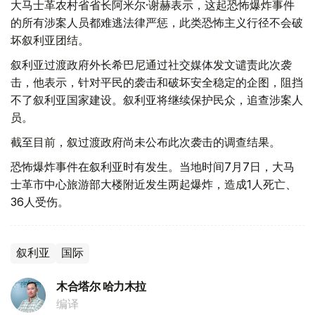
大马士革农村省省长阿米尔·谢赫表示，这起恐怖爆炸事件
的所有涉案人员都难逃法律严惩，此类恐怖主义行径不会破
坏叙利亚团结。
叙利亚过渡政府外长希巴尼通过社交媒体发文谴责此次袭
击，他表示，针对平民的袭击和破坏安全稳定的企图，阻挡
不了叙利亚国家建设。叙利亚将继续保护民众，追查涉案人
员。
截至目前，叙过渡政府尚未公布此次袭击的调查结果。
恐怖爆炸事件在叙利亚时有发生。当地时间7月7日，大马
士革市中心旅游部大楼附近发生两起爆炸，造成1人死亡、
36人受伤。
叙利亚
国际
木合塔尔 哈力木拉
编译