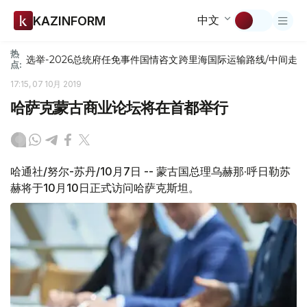
中文
KAZINFORM
热
选举-2026
总统府
任免
事件
国情咨文
跨里海国际运输路线/中间走
点:
17:15, 07 10月 2019
哈萨克蒙古商业论坛将在首都举行
哈通社/努尔-苏丹/10月7日 -- 蒙古国总理乌赫那·呼日勒苏
赫将于10月10日正式访问哈萨克斯坦。