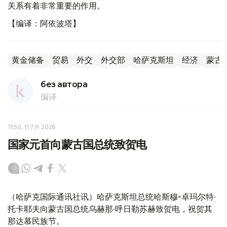
关系有着非常重要的作用。
【编译：阿依波塔】
黄金储备
贸易
外交
外交部
哈萨克斯坦
经济
蒙古
без автора
编译
11:50, 11 7月 2026
国家元首向蒙古国总统致贺电
（哈萨克国际通讯社讯）哈萨克斯坦总统哈斯穆-卓玛尔特·
托卡耶夫向蒙古国总统乌赫那·呼日勒苏赫致贺电，祝贺其
那达慕民族节。