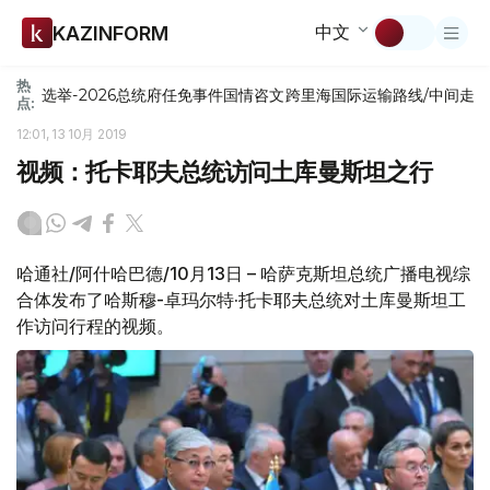
中文
KAZINFORM
热
选举-2026
总统府
任免
事件
国情咨文
跨里海国际运输路线/中间走
点:
12:01, 13 10月 2019
视频：托卡耶夫总统访问土库曼斯坦之行
哈通社/阿什哈巴德/10月13日 – 哈萨克斯坦总统广播电视综
合体发布了哈斯穆-卓玛尔特·托卡耶夫总统对土库曼斯坦工
作访问行程的视频。