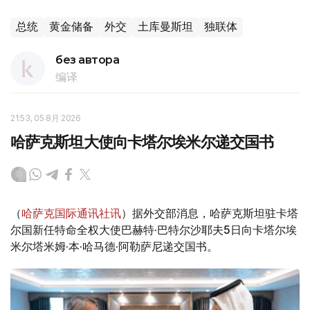
总统
黄金储备
外交
土库曼斯坦
独联体
без автора
编译
21:53, 05 8月 2026
哈萨克斯坦大使向卡塔尔埃米尔递交国书
（
哈萨克国际通讯社讯
）据外交部消息，哈萨克斯坦驻卡塔
尔国新任特命全权大使巴赫特·巴特尔沙耶夫5日向卡塔尔埃
米尔塔米姆·本·哈马德·阿勒萨尼递交国书。