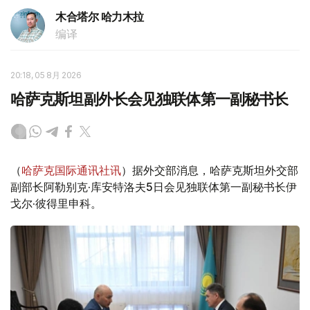
木合塔尔 哈力木拉
编译
20:18, 05 8月 2026
哈萨克斯坦副外长会见独联体第一副秘书长
（
哈萨克国际通讯社讯
）据外交部消息，哈萨克斯坦外交部
副部长阿勒别克·库安特洛夫5日会见独联体第一副秘书长伊
戈尔·彼得里申科。