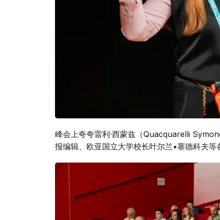
峰会上夸夸雷利·西蒙兹（Quacquarelli 
报编辑、欧亚国立大学校长叶尔兰•塞德科夫等