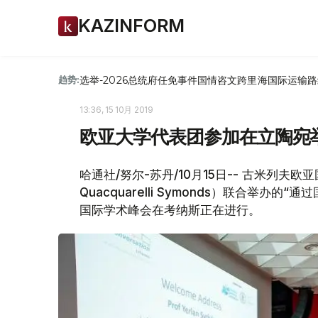
KAZINFORM
选举-2026
总统府
任免
事件
国情咨文
跨里海国际运输路
趋势:
13:36, 15 10月 2019
欧亚大学代表团参加在立陶宛
哈通社/努尔-苏丹/10月15日-- 古米列
Quacquarelli Symonds）联合举
国际学术峰会在考纳斯正在进行。