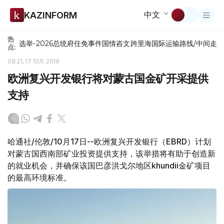
中文
KAZINFORM
热
选举-2026
总统府
任免
事件
国情咨文
跨里海国际运输路线/中间走
点:
08:21, 17 10月 2019
欧洲复兴开发银行将对蒙古国金矿开采提供
支持
哈通社/伦敦/10月17日--欧洲复兴开发银行（EBRD）计划
对蒙古国西南部矿业投资提供支持，该举措将有助于创造新
的就业机会，并确保该国巴彦洪戈尔地区khundii金矿项目
的最高环境标准。