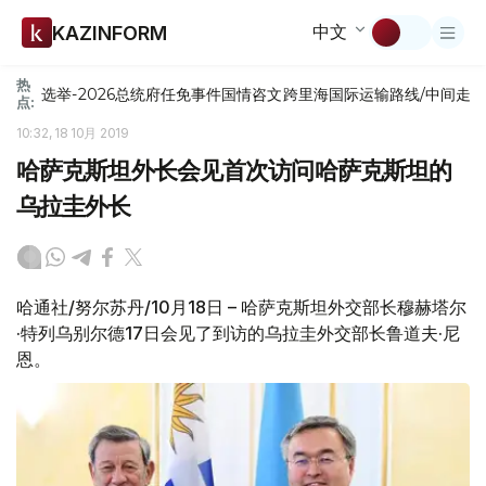
中文
KAZINFORM
热
选举-2026
总统府
任免
事件
国情咨文
跨里海国际运输路线/中间走
点:
10:32, 18 10月 2019
哈萨克斯坦外长会见首次访问哈萨克斯坦的
乌拉圭外长
哈通社/努尔苏丹/10月18日 – 哈萨克斯坦外交部长穆赫塔尔
·特列乌别尔德17日会见了到访的乌拉圭外交部长鲁道夫·尼
恩。