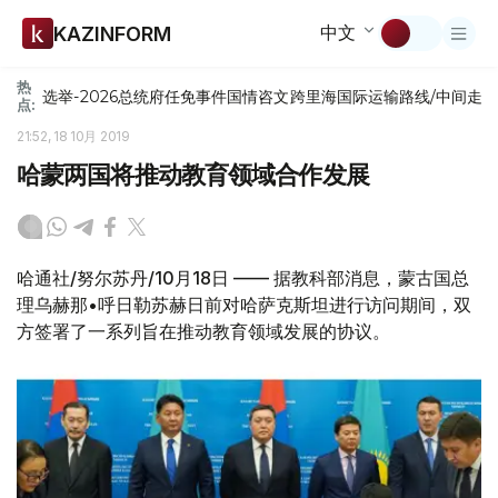
中文
KAZINFORM
热
选举-2026
总统府
任免
事件
国情咨文
跨里海国际运输路线/中间走
点:
21:52, 18 10月 2019
哈蒙两国将推动教育领域合作发展
哈通社/努尔苏丹/10月18日 —— 据教科部消息，蒙古国总
理乌赫那•呼日勒苏赫日前对哈萨克斯坦进行访问期间，双
方签署了一系列旨在推动教育领域发展的协议。