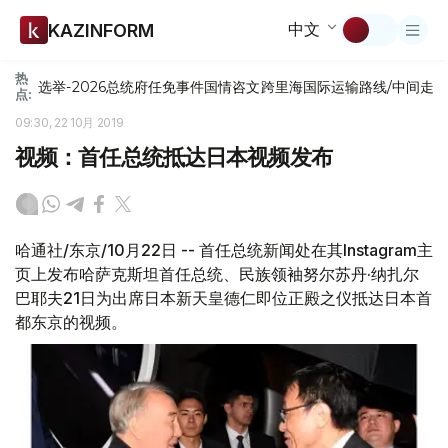
中文
KAZINFORM
热
选举-2026
总统府
任免
事件
国情咨文
跨里海国际运输路线/中间走
点:
09:30, 22 10月 2019
视频：首任总统抵达日本视频发布
哈通社/东京/10月22日 -- 首任总统新闻处在其Instagram主
页上发布哈萨克斯坦首任总统、民族领袖努尔苏丹·纳扎尔
巴耶夫21日为出席日本新天皇德仁即位正殿之仪抵达日本首
都东京的视频。