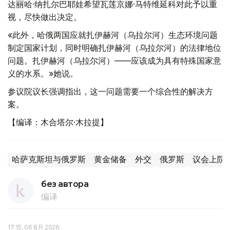
达丽哈·纳扎尔巴耶娃希望瓦莲京娜·马特维延科对此予以重
视，尽快做出决定。
«此外，哈俄两国应就扎伊赫河（乌拉尔河）生态环境问题
制定国家计划，同时明确扎伊赫河（乌拉尔河）的法律地位
问题。扎伊赫河（乌拉尔河）——应该成为具有特殊国家意
义的水系。»她说。
参议院议长强调指出，这一问题需要一个综合性的解决方
案。
【编译：木合塔尔·木拉提】
哈萨克斯坦与俄罗斯
黄金储备
外交
俄罗斯
议会上院
без автора
编译
17:15, 06 8月 2026