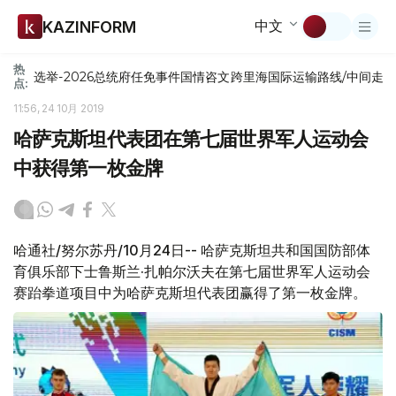
中文
KAZINFORM
热
选举-2026
总统府
任免
事件
国情咨文
跨里海国际运输路线/中间走
点:
11:56, 24 10月 2019
哈萨克斯坦代表团在第七届世界军人运动会
中获得第一枚金牌
哈通社/努尔苏丹/10月24日-- 哈萨克斯坦共和国国防部体
育俱乐部下士鲁斯兰·扎帕尔沃夫在第七届世界军人运动会
赛跆拳道项目中为哈萨克斯坦代表团赢得了第一枚金牌。