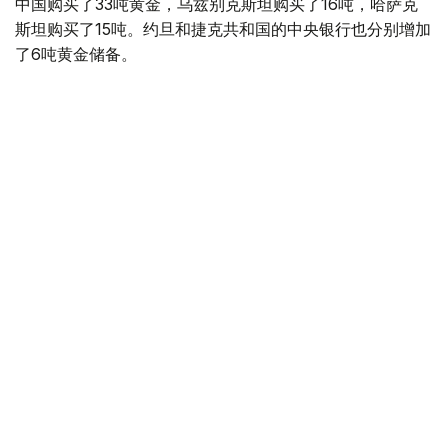
中国购买了33吨黄金，乌兹别克斯坦购买了16吨，哈萨克
斯坦购买了15吨。约旦和捷克共和国的中央银行也分别增加
了6吨黄金储备。
全球各国央行在第二季度共购买了约289吨黄金，比2025年
同期增长了62%。去年同期，黄金购买量约为178吨。
世界黄金协会称，黄金需求的增长受到地缘政治不确定性、
本季度贵金属价格下跌，以及各国寻求国际储备多元化等因
素的影响。
根据该协会进行的一项调查，89%的央行行长预计未来一
年全球黄金储备量将会增加。45%的受访者表示，他们的
国家计划增加黄金储备。
黄金储备
哈萨克斯坦
经济
央行
金融
木合塔尔 哈力木拉
编译