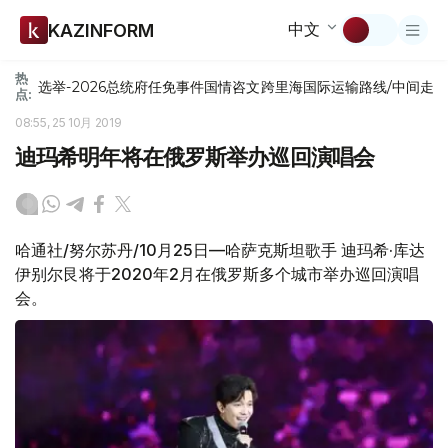
中文
KAZINFORM
热
选举-2026
总统府
任免
事件
国情咨文
跨里海国际运输路线/中间走
点:
08:55, 25 10月 2019
迪玛希明年将在俄罗斯举办巡回演唱会
哈通社/努尔苏丹/10月25日—哈萨克斯坦歌手 迪玛希·库达
伊别尔艮将于2020年2月在俄罗斯多个城市举办巡回演唱
会。