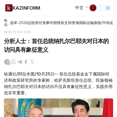
中文
KAZINFORM
热
选举-2026
总统府
任免
事件
国情咨文
跨里海国际运输路线/中间走
点:
18:16, 25 10月 2019
分析人士：首任总统纳扎尔巴耶夫对日本的
访问具有象征意义
哈通社/阿拉木图/10月25日-- 首任总统基金会下属国际经
济和政策研究所的专家称，哈萨克斯坦首任总统、民族领袖
纳扎尔巴耶夫对日本的访问不仅具有象征性意义，实践作用
也非常重要。