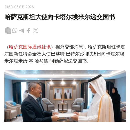
21:53, 05 8月 2026
哈萨克斯坦大使向卡塔尔埃米尔递交国书
（
哈萨克国际通讯社讯
）据外交部消息，哈萨克斯坦驻卡塔
尔国新任特命全权大使巴赫特·巴特尔沙耶夫5日向卡塔尔埃
米尔塔米姆·本·哈马德·阿勒萨尼递交国书。