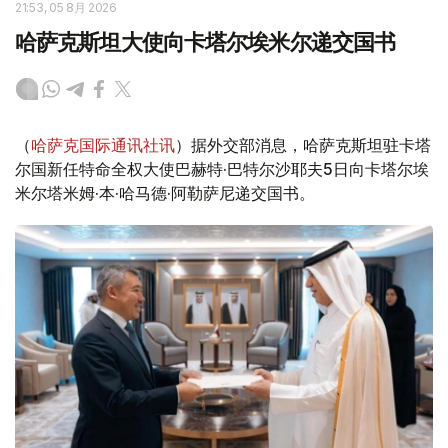
21:53, 05 8月 2026
哈萨克斯坦大使向卡塔尔埃米尔递交国书
（
哈萨克国际通讯社讯
）据外交部消息，哈萨克斯坦驻卡塔
尔国新任特命全权大使巴赫特·巴特尔沙耶夫5日向卡塔尔埃
米尔塔米姆·本·哈马德·阿勒萨尼递交国书。