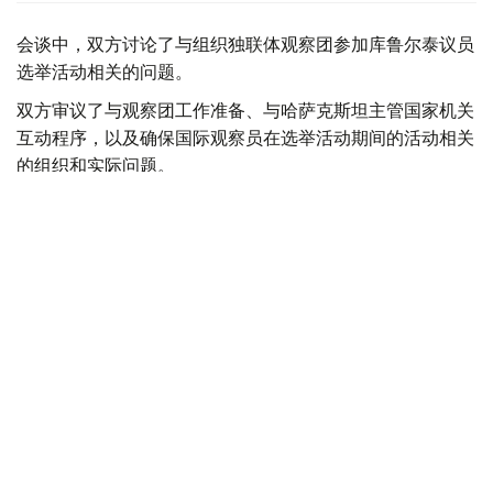
会谈中，双方讨论了与组织独联体观察团参加库鲁尔泰议员
选举活动相关的问题。
双方审议了与观察团工作准备、与哈萨克斯坦主管国家机关
互动程序，以及确保国际观察员在选举活动期间的活动相关
的组织和实际问题。
此外，还特别关注了协调哈萨克斯坦外交部与国际观察员互
动的工作问题。
最后，哈方确认愿意向独联体观察团提供必要的组织和信息
支持。
选举-2026
外交
选举
外交部
哈萨克斯坦
库鲁尔泰
木合塔尔 哈力木拉
编译