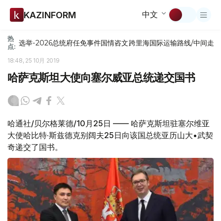
中文
KAZINFORM
热
选举-2026
总统府
任免
事件
国情咨文
跨里海国际运输路线/中间走
点:
18:48, 25 10月 2019
哈萨克斯坦大使向塞尔威亚总统递交国书
哈通社/贝尔格莱德/10月25日 —— 哈萨克斯坦驻塞尔维亚
大使哈比特·斯兹德克别阔夫25日向该国总统亚历山大•武契
奇递交了国书。