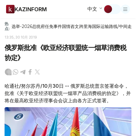
中文
KAZINFORM
热
选举-2026
总统府
任免
事件
国情咨文
跨里海国际运输路线/中间走
点:
13:35, 30 10月 2019
俄罗斯批准《欧亚经济联盟统一烟草消费税
协定》
哈通社/努尔苏丹/10月30日 -- 俄罗斯总统普京签署命令，
批准《关于欧亚经济联盟统一烟草产品消费税的协定》，并
将在最高欧亚经济理事会会议上由各方正式签署。