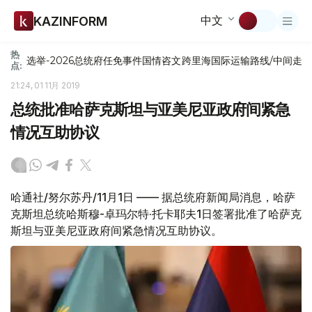
中文
KAZINFORM
热
选举-2026
总统府
任免
事件
国情咨文
跨里海国际运输路线/中间走
点:
21:24, 01 11月 2019
总统批准哈萨克斯坦与亚美尼亚政府间紧急
情况互助协议
哈通社/努尔苏丹/11月1日 —— 据总统府新闻局消息，哈萨
克斯坦总统哈斯穆-卓玛尔特·托卡耶夫1日签署批准了哈萨克
斯坦与亚美尼亚政府间紧急情况互助协议。