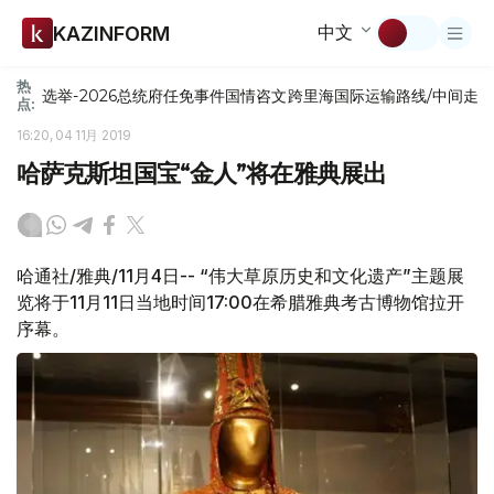
中文
KAZINFORM
热
选举-2026
总统府
任免
事件
国情咨文
跨里海国际运输路线/中间走
点:
16:20, 04 11月 2019
哈萨克斯坦国宝“金人”将在雅典展出
哈通社/雅典/11月4日-- “伟大草原历史和文化遗产”主题展
览将于11月11日当地时间17:00在希腊雅典考古博物馆拉开
序幕。