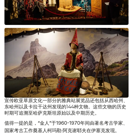
宣传欧亚草原文化一部分的雅典站展览品还包括从西哈州、
东哈州以及卡拉干达州发现的144种文物。这些文物的历史
时期可追溯至哈萨克斯坦原始以及中期历史。
值得一提的是，“金人”于1960-1970年间由著名考古学家、
国家考古工作奠基人柯玛勒∙阿克谢耶夫在伊塞克发现。