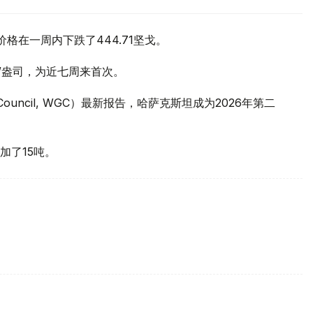
价格在一周内下跌了444.71坚戈。
元/盎司，为近七周来首次。
 Council, WGC）最新报告，哈萨克斯坦成为2026年第二
加了15吨。