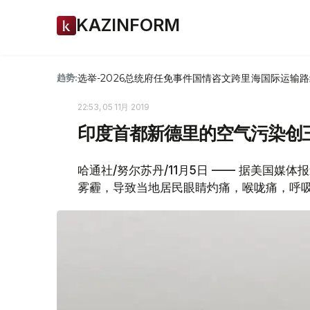
KAZINFORM
选举-2026
总统府
任免
事件
国情咨文
跨里海国际运输路
趋势:
22:53, 05 11月 2019
印度首都新德里的空气污染创
哈通社/努尔苏丹/11月5日 —— 据美国
雾霾，导致当地居民眼睛灼痛，喉咙痛，呼