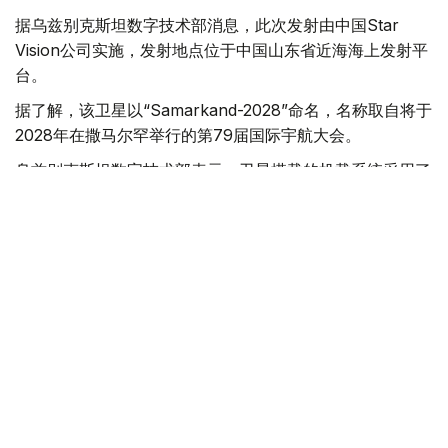
据乌兹别克斯坦数字技术部消息，此次发射由中国Star
Vision公司实施，发射地点位于中国山东省近海海上发射平
台。
据了解，该卫星以“Samarkand-2028”命名，名称取自将于
2028年在撒马尔罕举行的第79届国际宇航大会。
乌兹别克斯坦数字技术部表示，卫星搭载的机载系统采用了
由“Uzbekcosmos”专家自主研发的人工智能模块。该技术
可在轨直接处理高光谱遥感数据，提高数据传输和分析效
率。
“Uzbekcosmos”介绍称，“Samarkand-2028”卫星投入运
行后，将主要用于生态环境监测、水资源和土地资源管理、
农作物生长状况评估，以及自然灾害和突发事件预测等领
域，为相关部门提供更加精细和高效的数据支持。
科技
航天
中亚
乌兹别克斯坦
中国
国际