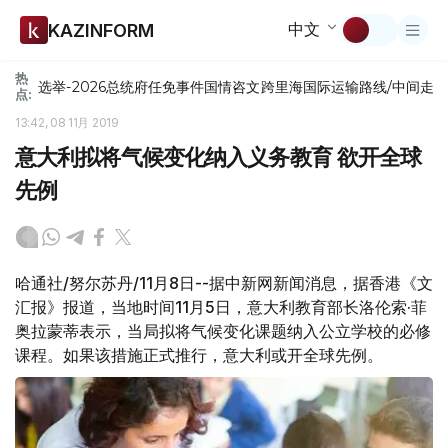
中文
KAZINFORM
热
选举-2026
总统府
任免
事件
国情咨文
跨里海国际运输路线/中间走
点:
13:42, 08 11月 2019
意大利拟将气候变化纳入义务教育 欲开全球
先例
哈通社/努尔苏丹/11月8日--据中新网新闻消息，据香港《文
汇报》报道，当地时间11月5日，意大利教育部长洛伦索·菲
奥拉蒙蒂表示，当局拟将气候变化课题纳入公立学校的必修
课程。如果该措施正式推行，意大利或开全球先例。