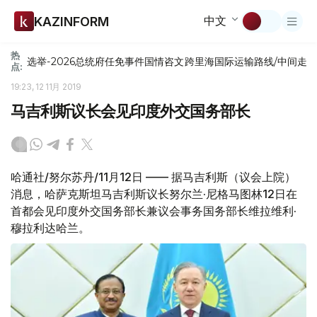
中文
KAZINFORM
热
选举-2026
总统府
任免
事件
国情咨文
跨里海国际运输路线/中间走
点:
19:23, 12 11月 2019
马吉利斯议长会见印度外交国务部长
哈通社/努尔苏丹/11月12日 —— 据马吉利斯（议会上院）
消息，哈萨克斯坦马吉利斯议长努尔兰·尼格马图林12日在
首都会见印度外交国务部长兼议会事务国务部长维拉维利·
穆拉利达哈兰。