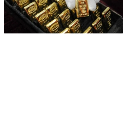
Фото: ӨзА
季度报告显示，哈萨克斯坦国家银行黄金储备增加了15吨。
波兰是2026年第二季度最大的黄金买家。该国在2026年第
二季度增加了51吨黄金储备。
中国购买了33吨黄金，乌兹别克斯坦购买了16吨，哈萨克
斯坦购买了15吨。约旦和捷克共和国的中央银行也分别增加
了6吨黄金储备。
全球各国央行在第二季度共购买了约289吨黄金，比2025年
同期增长了62%。去年同期，黄金购买量约为178吨。
世界黄金协会称，黄金需求的增长受到地缘政治不确定性、