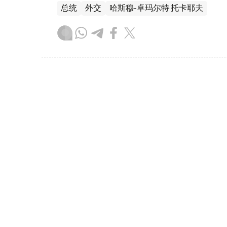
总统
外交
哈斯穆-卓玛尔特·托卡耶夫
达娜 努尔巴克提
编译
22:56, 07 8月 2026
哈萨克斯坦副外长会见沙特外
（
哈萨克国际通讯社讯
）据外交部消息，哈萨
特阿拉伯王国外交事务副大臣（主管国际多边