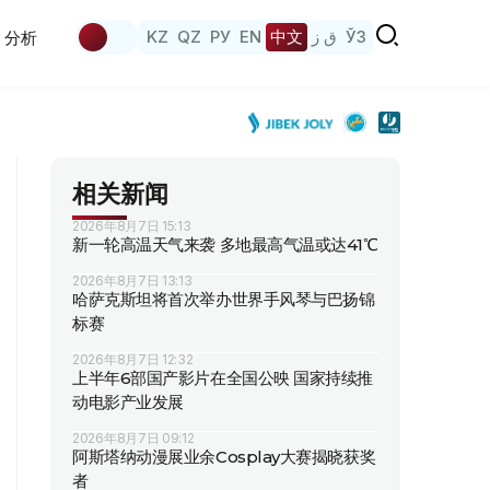
KZ
QZ
РУ
EN
中文
ق ز
ЎЗ
分析
相关新闻
2026年8月7日 15:13
新一轮高温天气来袭 多地最高气温或达41℃
2026年8月7日 13:13
哈萨克斯坦将首次举办世界手风琴与巴扬锦
标赛
2026年8月7日 12:32
上半年6部国产影片在全国公映 国家持续推
动电影产业发展
2026年8月7日 09:12
阿斯塔纳动漫展业余Cosplay大赛揭晓获奖
者