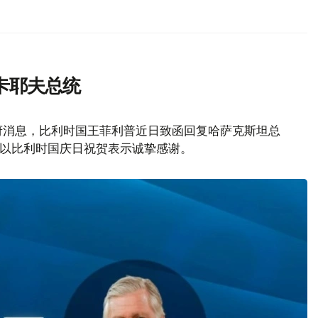
卡耶夫总统
府消息，比利时国王菲利普近日致函回复哈萨克斯坦总
致以比利时国庆日祝贺表示诚挚感谢。