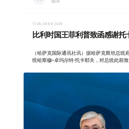
编译
17:36, 08 8月 2026
比利时国王菲利普致函感谢托
（哈萨克国际通讯社讯）据哈萨克斯坦总统
统哈斯穆-卓玛尔特·托卡耶夫，对总统此前