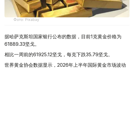
Фото: Pixabay
据哈萨克斯坦国家银行公布的数据，目前1克黄金价格为
61889.33坚戈。
相比一周前的61925.12坚戈，每克下跌35.79坚戈。
世界黄金协会数据显示，2026年上半年国际黄金市场波动
明显。今年1月，国际金价曾12次刷新历史纪录，最高升至
每金衡盎司5405美元；但到6月，金价一度回落至每金衡盎
司4002美元。
世界黄金协会表示，下半年黄金价格走势将主要受到地缘政
治局势、利率变化以及投资者市场情绪等因素影响。
在当前市场环境保持不变的情况下，预计到今年年底，国际
金价将围绕每金衡盎司4100美元上下约5%的区间波动。