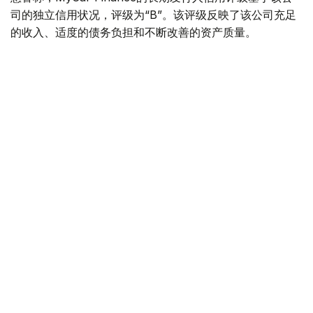
司的独立信用状况，评级为“B”。该评级反映了该公司充足
的收入、适度的债务负担和不断改善的资产质量。
惠誉评级专家指出，MyCar Finance的稳定性得益于其强
大的市场地位、隶属于哈萨克斯坦最大的汽车经销商和制造
商阿斯塔纳汽车集团，以及其以乘用车等流动性资产为抵押
的贷款组合。
惠誉指出，影响评级的主要因素包括公司资产质量的改善，
例如不良贷款占比下降以及新贷款违约率降低。
- 惠誉评级成为第二家授予我公司信用评级的国际评
级机构。获得惠誉评级是我公司发展历程中的一个重
要里程碑，也是一个重要的质量指标。它肯定了我公
司商业模式的稳定性，并为我公司和客户开辟了新的
机遇。- MyCar 公司财务总监维亚切斯拉夫·帕夫连
科。
此次评级与MyCar Finance旨在巩固市场地位并与投资者
建立长期合作关系的战略完全契合。两家独立的国际机构给