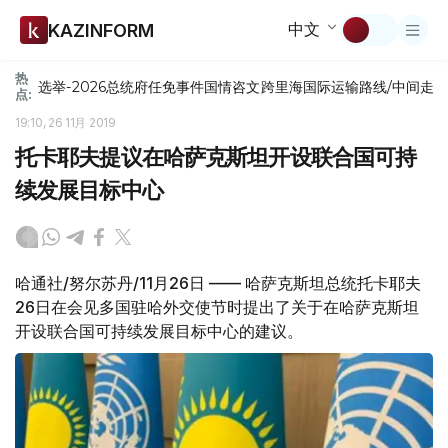
中文
KAZINFORM
热
选举-2026
总统府
任免
事件
国情咨文
跨里海国际运输路线/中间走
点:
19:10, 26 11月 2019
托卡耶夫提议在哈萨克斯坦开设联合国可持
续发展目标中心
哈通社/努尔苏丹/11月26日 —— 哈萨克斯坦总统托卡耶夫
26日在会见多国驻哈外交使节时提出了关于在哈萨克斯坦
开设联合国可持续发展目标中心的建议。