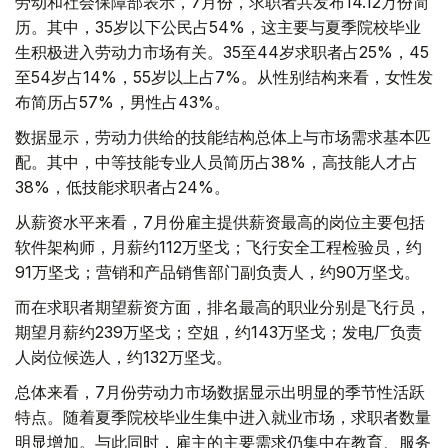
劳动和社会保障部表示，7月份，求职者共发布14.12万份简
历。其中，35岁以下公民占54%，这主要与夏季院校毕业
生积极进入劳动力市场有关。35至44岁求职者占25%，45
至54岁占14%，55岁以上占7%。从性别结构来看，女性发
布简历占57%，男性占43%。
数据显示，劳动力供给的技能结构总体上与市场需求基本匹
配。其中，中等技能专业人员简历占38%，高技能人才占
38%，低技能求职者占24%。
从薪资水平来看，7月份雇主提供薪资最高的岗位主要包括
软件架构师，月薪约112万坚戈；飞行安全工程检验员，约
91万坚戈；营销和产品销售部门副负责人，约90万坚戈。
而在求职者期望薪资方面，排名最高的职业分别是飞行员，
期望月薪约239万坚戈；空姐，约143万坚戈；发电厂负责
人岗位候选人，约132万坚戈。
总体来看，7月份劳动力市场数据显示出明显的季节性活跃
特点。随着夏季院校毕业生集中进入就业市场，求职者数量
明显增加。与此同时，雇主的主要需求仍集中在教育、服务