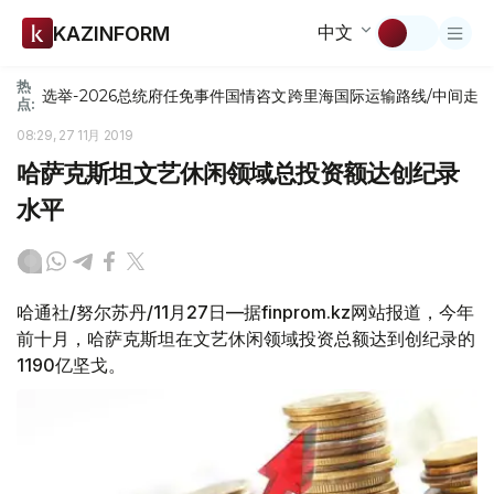
中文
KAZINFORM
热
选举-2026
总统府
任免
事件
国情咨文
跨里海国际运输路线/中间走
点:
08:29, 27 11月 2019
哈萨克斯坦文艺休闲领域总投资额达创纪录
水平
哈通社/努尔苏丹/11月27日—据finprom.kz网站报道，今年
前十月，哈萨克斯坦在文艺休闲领域投资总额达到创纪录的
1190亿坚戈。