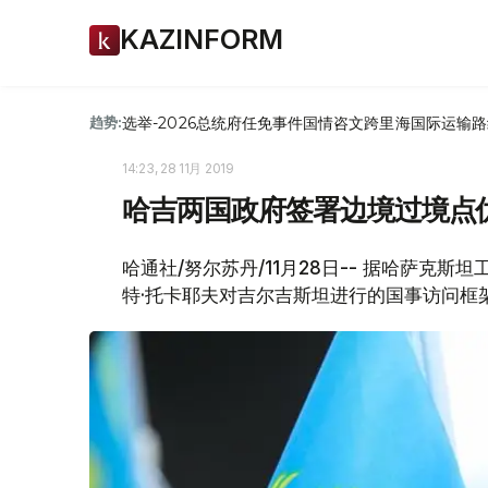
KAZINFORM
选举-2026
总统府
任免
事件
国情咨文
跨里海国际运输路
趋势:
14:23, 28 11月 2019
哈吉两国政府签署边境过境点
哈通社/努尔苏丹/11月28日-- 据哈萨克
特·托卡耶夫对吉尔吉斯坦进行的国事访问框