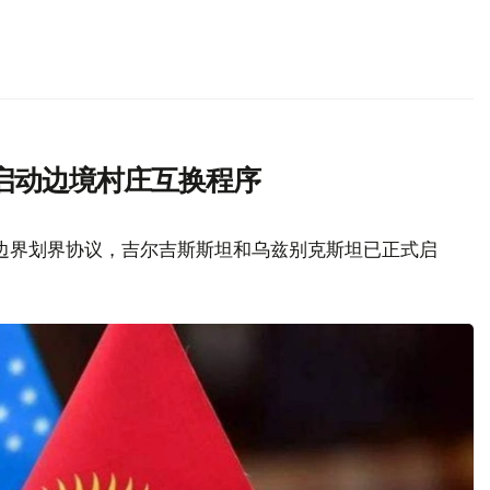
启动边境村庄互换程序
边界划界协议，吉尔吉斯斯坦和乌兹别克斯坦已正式启