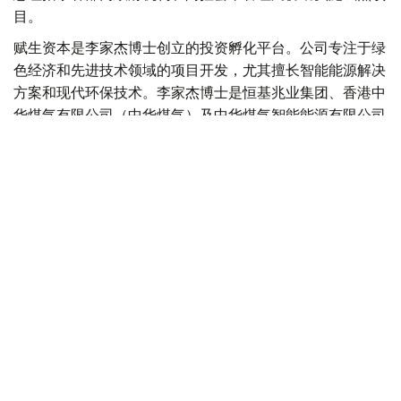
目。
赋生资本是李家杰博士创立的投资孵化平台。公司专注于绿
色经济和先进技术领域的项目开发，尤其擅长智能能源解决
方案和现代环保技术。李家杰博士是恒基兆业集团、香港中
华煤气有限公司（中华煤气）及中华煤气智能能源有限公司
的董事会主席，这三家公司的股票均在香港联合交易所上
市。
哈萨克斯坦与中国
中国
哈萨克斯坦
交通
投资
木合塔尔 哈力木拉
编译
16:17, 04 8月 2026
哈萨克斯坦副外长会见中国驻哈大使