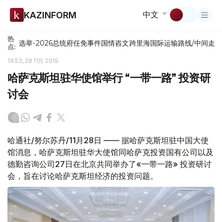
中文
KAZINFORM
热
选举-2026
总统府
任免
事件
国情咨文
跨里海国际运输路线/中间走
点:
14:53, 28 11月 2019
哈萨克斯坦驻华使馆举行 “一带一路” 投资研
讨会
哈通社/努尔苏丹/11月28日 —— 据哈萨克斯坦驻中国大使
馆消息，哈萨克斯坦驻华大使馆同哈萨克投资国有公司以及
德勤咨询公司27日在北京共同举办了«一带一路» 投资研讨
会，旨在讨论哈萨克斯坦经济的投资问题。