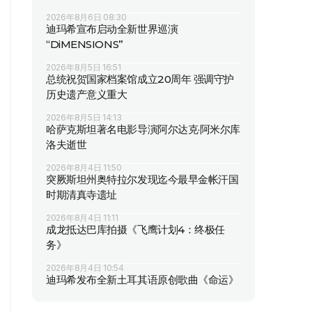
2026年8月6日 08:30
迪玛希宣布启动全新世界巡演
“DiMENSIONS”
2026年8月5日 16:51
总统祝贺国家档案馆成立20周年 强调守护
历史遗产意义重大
2026年8月5日 14:13
哈萨克斯坦著名电影导演阿尔达克·阿米尔库
洛夫逝世
2026年8月4日 11:50
突厥斯坦州奥特拉尔发现迄今最早金帐汗国
时期清真寺遗址
2026年8月4日 11:11
成龙抵达巴库拍摄《飞鹰计划4：终极任
务》
2026年8月4日 10:54
迪玛希发布全新土耳其语原创歌曲《命运》