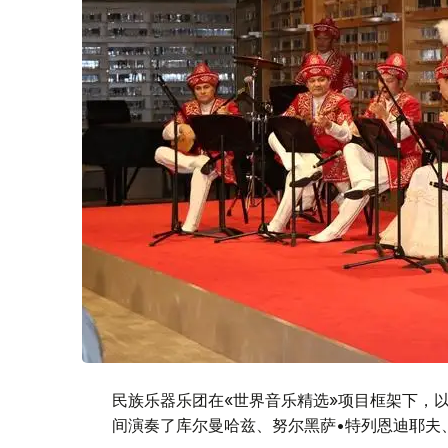
民族乐器乐团在«世界音乐精选»项目框架下，
间演奏了库尔曼哈兹、努尔黑萨•特列恩迪耶夫