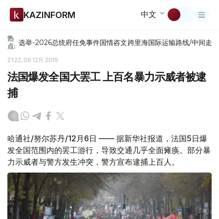
中文
KAZINFORM
热
选举-2026
总统府
任免
事件
国情咨文
跨里海国际运输路线/中间走
点:
21:22, 06 12月 2019
法国爆发全国大罢工 上百名暴力示威者被逮
捕
哈通社/努尔苏丹/12月6日 —— 据新华社报道，法国5日爆
发全国范围内的罢工游行，导致交通几乎全面瘫痪。部分暴
力示威者与警方发生冲突，警方宣布逮捕上百人。