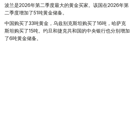
波兰是2026年第二季度最大的黄金买家。该国在2026年第
二季度增加了51吨黄金储备。
中国购买了33吨黄金，乌兹别克斯坦购买了16吨，哈萨克
斯坦购买了15吨。约旦和捷克共和国的中央银行也分别增加
了6吨黄金储备。
全球各国央行在第二季度共购买了约289吨黄金，比2025年
同期增长了62%。去年同期，黄金购买量约为178吨。
世界黄金协会称，黄金需求的增长受到地缘政治不确定性、
本季度贵金属价格下跌，以及各国寻求国际储备多元化等因
素的影响。
根据该协会进行的一项调查，89%的央行行长预计未来一
年全球黄金储备量将会增加。45%的受访者表示，他们的
国家计划增加黄金储备。
黄金储备
哈萨克斯坦
经济
央行
金融