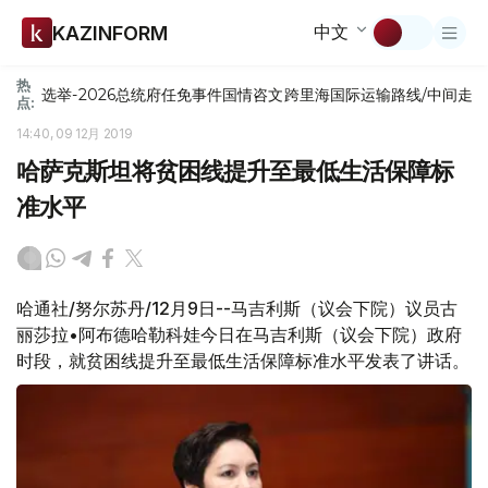
中文
KAZINFORM
热
选举-2026
总统府
任免
事件
国情咨文
跨里海国际运输路线/中间走
点:
14:40, 09 12月 2019
哈萨克斯坦将贫困线提升至最低生活保障标
准水平
哈通社/努尔苏丹/12月9日--马吉利斯（议会下院）议员古
丽莎拉•阿布德哈勒科娃今日在马吉利斯（议会下院）政府
时段，就贫困线提升至最低生活保障标准水平发表了讲话。