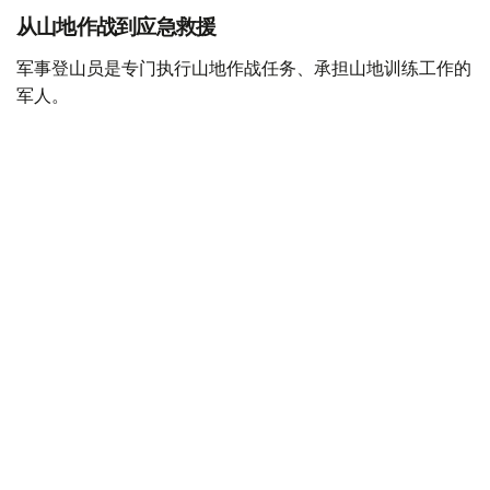
从山地作战到应急救援
军事登山员是专门执行山地作战任务、承担山地训练工作的
军人。
据哈萨克斯坦国防部介绍，军事登山员需接受系统的专业训
练，完成山地行进、攀岩、冰雪地形通过、登山装备使用、
伤员救援及山地分队协同等课程，并在实战化训练场完成综
合考核。
只有身体素质和心理素质均达到要求的军人，才能参加相关
培训。完成课程并通过理论和实操考试后，可获得相应资格
认证，部分学员还可取得登山运动等级证书。
目前，随着山地作战任务不断增加，哈萨克斯坦计划进一步
完善培训体系，加强教官队伍建设，并逐步扩大军事登山员
培养规模。