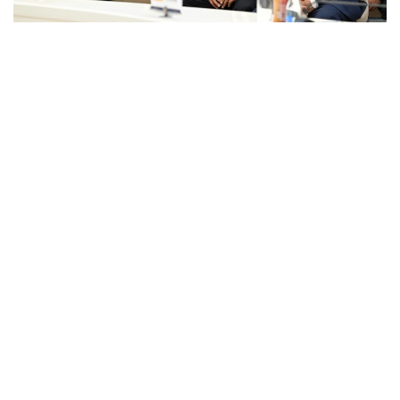
Фото: primeminister.kz
本次欧亚政府间理事会会议最终签署了六项文件。其中包括
《欧亚经济联盟货物电子贸易协定》。该协定的实施将有助
于推动电子商务快速发展，拓展企业合作空间，并为各方进
入伙伴国市场创造更加有利的条件。此外，会议还签署了关
于相互承认欧亚经济联盟成员国科学学术头衔相关文件的协
议，并通过了关于进一步发展合作的一系列决议。
据悉，下一次欧亚政府间理事会会议将于10月1日至2日在白
俄罗斯首都明斯克举行。
欧亚经济联盟
外交
政府
经济
叶尔兰 马赞
编译