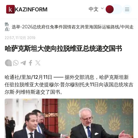
中文
KAZINFORM
热
选举-2026
总统府
任免
事件
国情咨文
跨里海国际运输路线/中间走
点:
22:57, 11 12月 2019
哈萨克斯坦大使向拉脱维亚总统递交国书
哈通社/里加/12月11日 —— 据外交部消息，哈萨克斯坦新
任驻拉脱维亚大使提穆尔·普尔穆别托夫11日向该国总统埃吉
尔斯·列维特斯递交了国书。