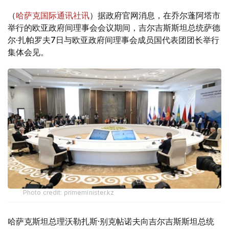
（
哈萨克国际通讯社讯
）据政府官网消息，在乔尔蓬阿塔市
举行的欧亚政府间理事会会议期间，吉尔吉斯斯坦总统萨德
尔·扎帕罗夫7日与欧亚政府间理事会成员国代表团团长举行
集体会见。
Photo credit: primeminister.kz
哈萨克斯坦总理沃勒扎斯·别克帖诺夫向吉尔吉斯斯坦总统