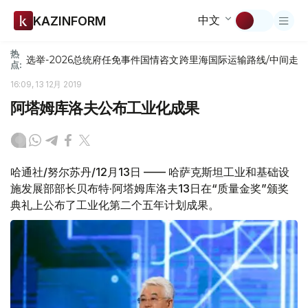
中文
KAZINFORM
热
选举-2026
总统府
任免
事件
国情咨文
跨里海国际运输路线/中间走
点:
16:09, 13 12月 2019
阿塔姆库洛夫公布工业化成果
哈通社/努尔苏丹/12月13日 —— 哈萨克斯坦工业和基础设
施发展部部长贝布特·阿塔姆库洛夫13日在“质量金奖”颁奖
典礼上公布了工业化第二个五年计划成果。