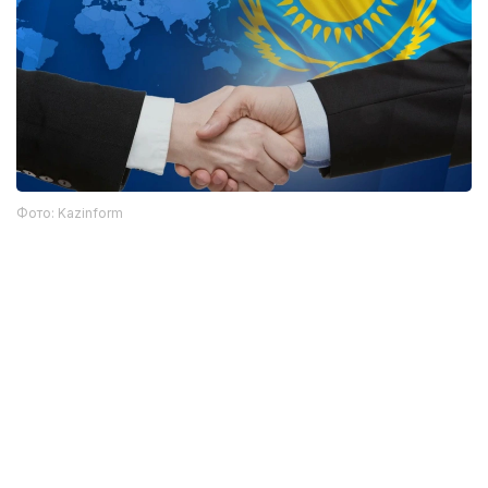
Фото: Kazinform
在国际舞台上，哈萨克斯坦坚持多元平衡外交政策，积极参
与全球事务。国家先后担任欧洲安全与合作组织主席国、联
合国安理会非常任理事国，并逐步发展成为地区和国际对话
的重要平台。自愿放弃核武器的决定，显著提升了国家的国
际信誉，使其成为全球安全体系中值得信赖的伙伴。
如今，独立已不仅是一项政治成果，更成为社会普遍认同的
精神价值。它象征着民族自主决定未来的历史机遇，是将国
家发展与民族利益相统一、推动语言文化全面复兴的根本前