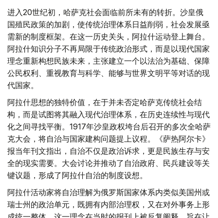
进入20世纪初，哈萨克社会面临前所未有的转折。沙皇俄
国殖民政策的加剧，使传统治理体系日益削弱，社会发展亟
需新的制度框架。在这一历史关头，阿拉什运动登上舞台。
阿拉什知识分子不再局限于传统政治形式，而是以现代国家
理念重新构想民族未来，主张建立一个以法治为基础、保障
公民权利、重视教育与科学、能够与世界文明平等对话的现
代国家。
阿拉什思想的独特价值，在于并未否定哈萨克传统社会结
构，而是试图将其融入现代治理体系，在历史连续性与现代
化之间寻找平衡。1917年沙皇政权垮台后召开的多次全哈萨
克大会，将自治与国家建构问题提上议程。《萨热阿尔卡》
报当年刊文指出，自治不仅是政治诉求，更是民族生存与安
全的现实需要。大会讨论并推动了自治政府、民兵建设等关
键议题，形成了阿拉什自治的制度设想。
阿拉什活动家将自治理解为俄罗斯国家体系内类似美国州或
瑞士州的政治单元，既拥有内部治理权，又在对外事务上形
成统一整体。这一理念在当时的报刊上被反复阐释，旨在让