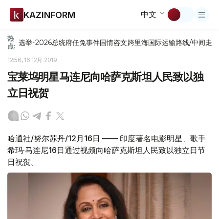
中文
KAZINFORM
热
选举-2026
总统府
任免
事件
国情咨文
跨里海国际运输路线/中间走
点:
12:56, 16 12月 2019
宝莱坞明星马连尼向哈萨克斯坦人民致以独
立日祝贺
哈通社/努尔苏丹/12月16日 —— 印度著名电影明星、歌手
希玛·马连尼16日通过视频向哈萨克斯坦人民致以独立日节
日祝贺。