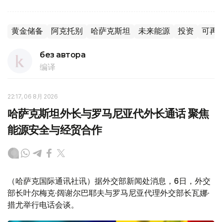
黄金储备
阿克托别
哈萨克斯坦
未来能源
投资
可再
без автора
编译
22:17, 06 8月 2026
哈萨克斯坦外长与罗马尼亚代外长通话 聚焦
能源安全与经贸合作
（哈萨克国际通讯社讯）据外交部新闻处消息，6日，外交
部长叶尔梅克·阔谢尔巴耶夫与罗马尼亚代理外交部长瓦娜·
措尤举行电话会谈。