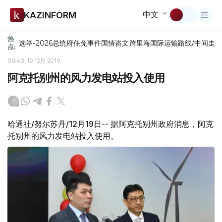
中文
KAZINFORM
热
选举-2026
总统府
任免
事件
国情咨文
跨里海国际运输路线/中间走
点:
09:43, 19 12月 2019
阿克托别州的风力发电站投入使用
哈通社/努尔苏丹/12月19日-- 据阿克托别州政府消息，阿克
托别州的风力发电站投入使用。