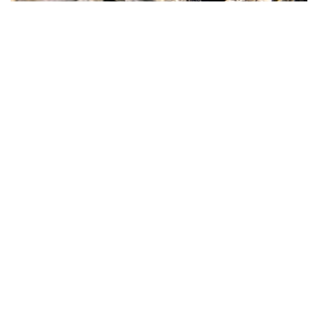
Фото: magnific.com
根据文件，按照批准的矿产储量计算，该矿山计划开采16
年。其中，企业将在13年时间内按照年产100万吨原矿的设
计产能开展生产。用于开发该矿床的地下资源区块总面积为
4.499平方公里。
“矿山总体生产能力确定为年产100万吨，之后产量
将逐步下降。根据设计阶段确定的矿产储量，矿山使
用年限为16年。其中，自按照设计产能（年产100万
吨）启动采矿作业之日起，矿山将运行13年。”文件
指出。
值得一提的是，矿产开采计划于2028年启动。在此之前，