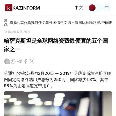
中文
KAZINFORM
热
选举-2026
总统府
任免
事件
国情咨文
跨里海国际运输路线/中间走
点:
12:18, 20 12月 2019
哈萨克斯坦是全球网络资费最便宜的五个国
家之一
哈通社/努尔苏丹/12月20日 -- 2019年哈萨克斯坦注册互联
网固定网络终端用户总数为250万，同比减少1.8%。其中
98%为固定高速宽带用户。